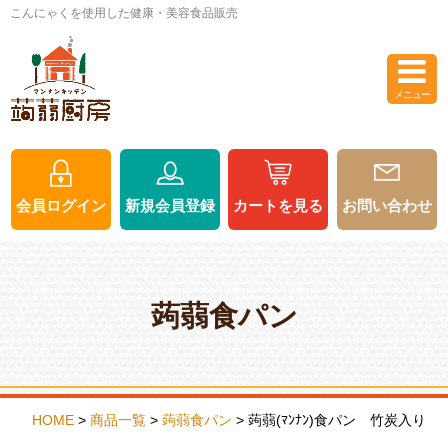
こんにゃくを使用した健康・美容食品販売
閉じる
メニュー
会員ログイン
新規会員登録
カートを見る
会員ログイン
新規会員登録
カートを見る
お問い合わせ
商品
一覧
カテゴリー
ご利用ガイド
蒟蒻食パン
HOME
>
商品一覧
>
蒟蒻食パン
>
蒟蒻(ﾏﾝﾅﾝ)食パン 竹炭入り
マンナンキッチン
マンナンベーグル