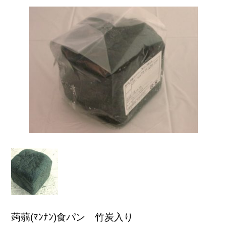
とは？
のひみつ
お知らせ
お客様の声
メルマガ
会社案内
第1回マンナンベーグル総選挙
特定商取引法に関する記述
お問い合わせ
蒟蒻(ﾏﾝﾅﾝ)食パン 竹炭入り