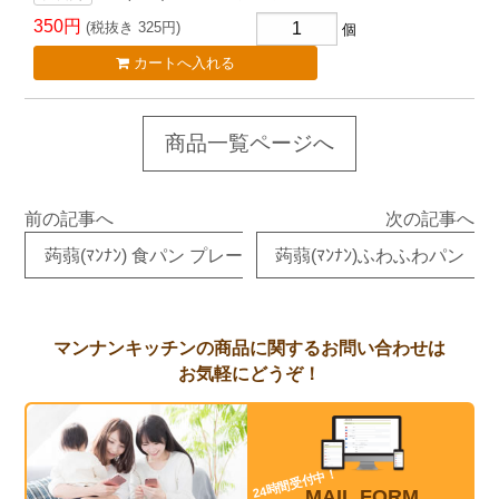
350円
(税抜き 325円)
個
商品一覧ページへ
前の記事へ
次の記事へ
蒟蒻(ﾏﾝﾅﾝ) 食パン プレーン
蒟蒻(ﾏﾝﾅﾝ)ふわふわパン（
マンナンキッチンの
商品
に関するお問い合わせは
お気軽にどうぞ！
24時間受付中！
MAIL FORM