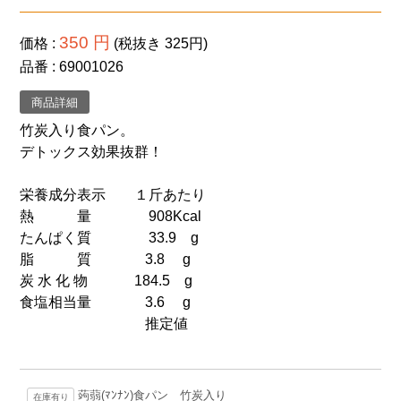
プライバシーポリシー
350 円
価格
(税抜き 325円)
サイトマップ
品番
69001026
商品詳細
竹炭入り食パン。
デトックス効果抜群！
栄養成分表示 １斤あたり
熱 量 908Kcal
たんぱく質 33.9 g
脂 質 3.8 g
炭 水 化 物 184.5 g
食塩相当量 3.6 g
推定値
蒟蒻(ﾏﾝﾅﾝ)食パン 竹炭入り
在庫有り