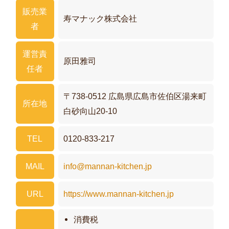
とは？
のひみつ
販売業
寿マナック株式会社
者
運営責
原田雅司
お知らせ
お客様の声
メルマガ
任者
〒738-0512 広島県広島市佐伯区湯来町
所在地
白砂向山20-10
会社案内
TEL
0120-833-217
第1回マンナンベーグル総選挙
MAIL
info@mannan-kitchen.jp
特定商取引法に関する記述
URL
https://www.mannan-kitchen.jp
お問い合わせ
消費税